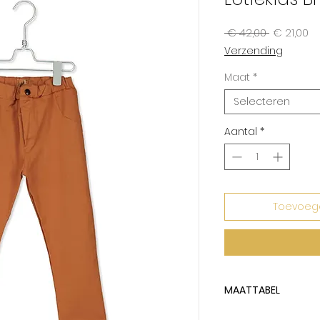
Normale
Ve
 € 42,00 
€ 21,00
prijs
Verzending
Maat
*
Selecteren
Aantal
*
Toevoeg
MAATTABEL
Lotiekids hanteert