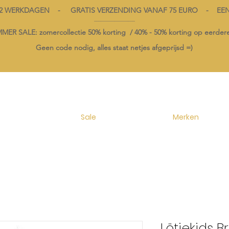
1-2 WERKDAGEN - GRATIS VERZENDING VANAF 75 EURO - EE
----------------------------------------
ER SALE: zomercollectie 50% korting /
40% -
50% korting op
eerdere
Geen code nodig, alles staat netjes afgeprijsd =)
Sale
Merken
Lötiekids 