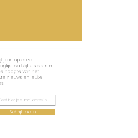
jf je in op onze
nglijst en blijf als eerste
e hoogte van het
ste nieuws en leuke
es!
Schrijf me in