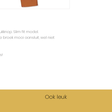
normaal op de gr
Opgepast! Deze br
knop. Slim fit model.
de broek mooi aansluit, wel niet
s!
Ook leuk