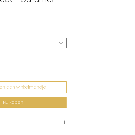
rkoopprijs
en aan winkelmandje
Nu kopen
 dubbelmaten en tailleert