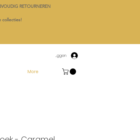
NVOUDIG RETOURNEREN
 collecties!
Inloggen
More
Broek - Caramel