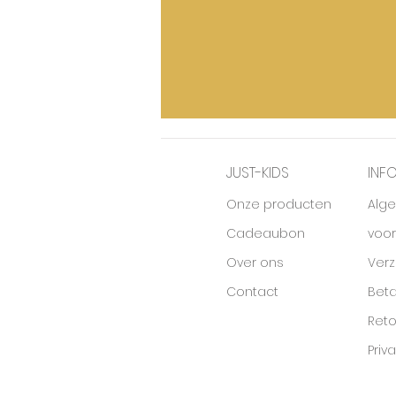
JUST-KIDS
INF
Onze producten
Alg
Cadeaubon
voo
Over ons
Ver
Contact
Beta
Ret
Priv