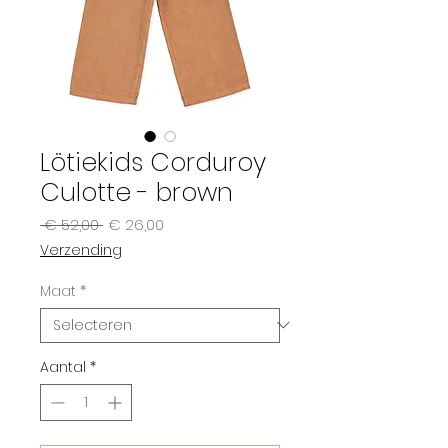
Lötiekids Corduroy
Culotte - brown
Normale
Verkoopprijs
 € 52,00 
€ 26,00
prijs
Verzending
Maat
*
Aantal
*