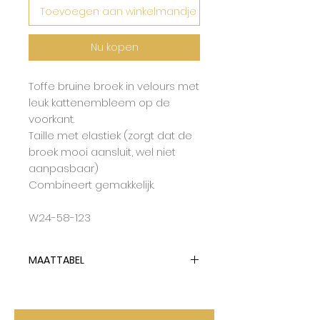
Toevoegen aan winkelmandje
Nu kopen
Toffe bruine broek in velours met
leuk kattenembleem op de
voorkant.
Taille met elastiek (zorgt dat de
broek mooi aansluit, wel niet
aanpasbaar)
Combineert gemakkelijk.
W24-58-123
MAATTABEL
Lotiekids hanteert dubbelmaten
en tailleert normaal op de
grootste maat.