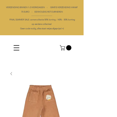
VERZENDING BINNEN 1-2 WERKDAGEN - GRATIS VERZENDING VANAF
75 EURO - EENVOUDIG RETOURNEREN
----------------------------------------
FINAL SUMMER SALE: zomercollectie 50% korting /
40% -
50% korting
op
eerdere collecties!
Geen code nodig, alles staat netjes afgeprijsd =)