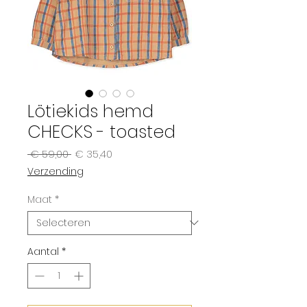
Lötiekids hemd
CHECKS - toasted
Normale
Verkoopprijs
 € 59,00 
€ 35,40
prijs
Verzending
Maat
*
Aantal
*