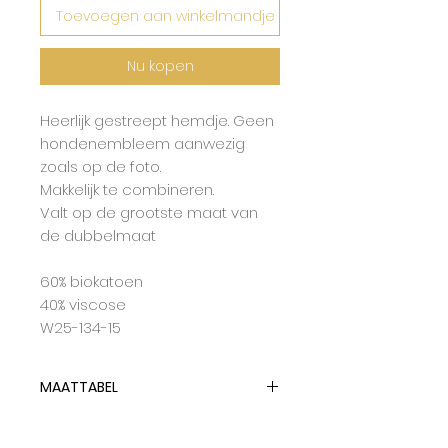
Toevoegen aan winkelmandje
Nu kopen
Heerlijk gestreept hemdje. Geen
hondenembleem aanwezig
zoals op de foto.
Makkelijk te combineren.
Valt op de grootste maat van
de dubbelmaat
60% biokatoen
40% viscose
W25-134-15
MAATTABEL
Lotiekids hanteert dubbelmaten
en tailleert op de grootste maat.