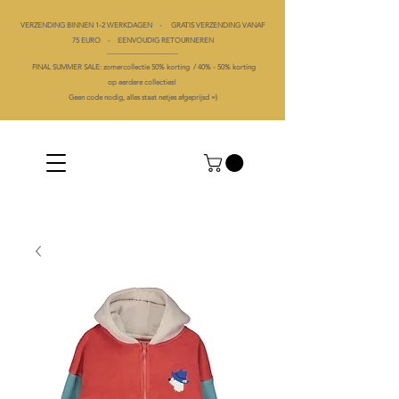
VERZENDING BINNEN 1-2 WERKDAGEN - GRATIS VERZENDING VANAF
75 EURO - EENVOUDIG RETOURNEREN
----------------------------------------
FINAL SUMMER SALE: zomercollectie 50% korting /
40% -
50% korting
op
eerdere collecties!
Geen code nodig, alles staat netjes afgeprijsd =)