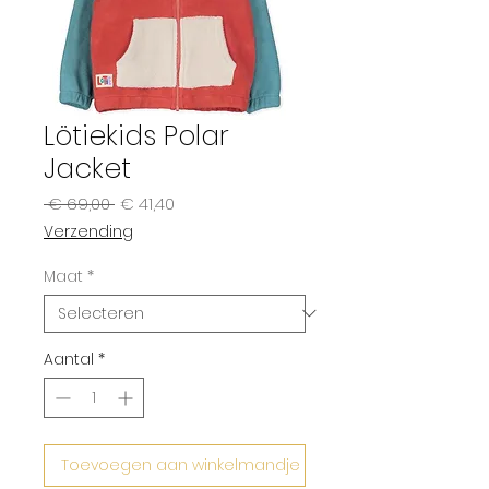
Lötiekids Polar
Jacket
Normale
Verkoopprijs
 € 69,00 
€ 41,40
prijs
Verzending
Maat
*
Aantal
*
Toevoegen aan winkelmandje