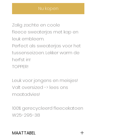
Nu kopen
Zalig zachte en coole
fleece sweaterjas met kap en
leuk embleem.
Perfect als sweaterjas voor het
tussenseizoen. Lekker warm de
herfst in!
TOPPER!
Leuk voor jongens en meisjes!
Valt oversized -> lees ons
maatadvies!
100% gerecycleerd fleecekatoen
W25-295-38
MAATTABEL