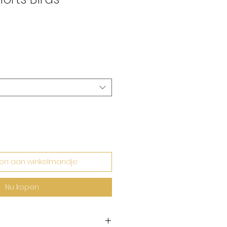
rkoopprijs
en aan winkelmandje
Nu kopen