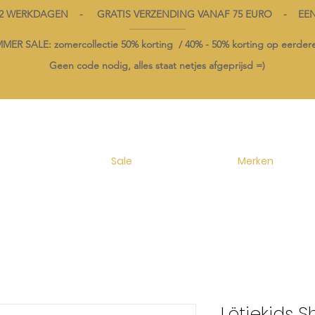
1-2 WERKDAGEN - GRATIS VERZENDING VANAF 75 EURO - EE
----------------------------------------
ER SALE: zomercollectie 50% korting /
40% -
50% korting op
eerdere
Geen code nodig, alles staat netjes afgeprijsd =)
Sale
Merken
Lötiekids S