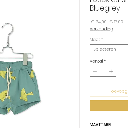
Bluegrey
Normale
Ve
 € 34,00 
€ 17,00
prijs
Verzending
Maat
*
Selecteren
Aantal
*
Toevoeg
MAATTABEL