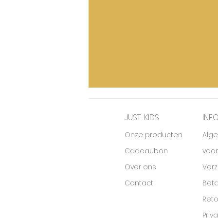
JUST-KIDS
INF
Onze producten
Alg
Cadeaubon
voo
Over ons
Ver
Contact
Beta
Ret
Priv