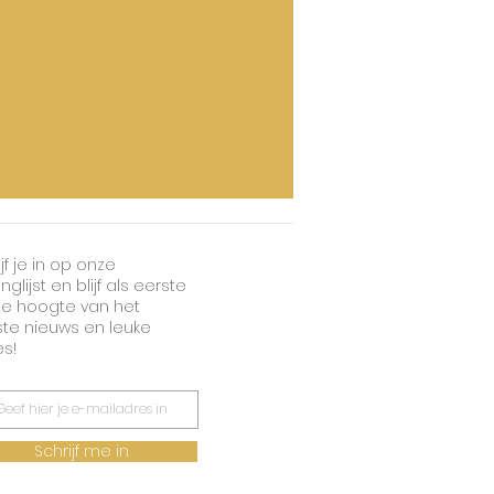
jf je in op onze
nglijst en blijf als eerste
e hoogte van het
ste nieuws en leuke
es!
Schrijf me in