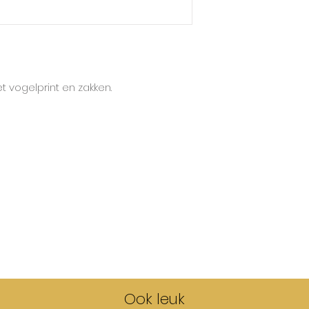
Lotiekids hanteert
de grootste maat.
Deze short valt mo
 vogelprint en zakken.
Ook leuk