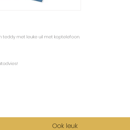
Lotiekids hanteert
de grootste maat.
De sweatshirts tai
van de dubbelmaat 
Op de kleinste maa
n teddy met leuke uil met koptelefoon.
je zoon/dochter d
dubbelmaat en je 
dan dien je een m
zoon/dochter heef
van oversized -> 
atadvies!
Ook leuk