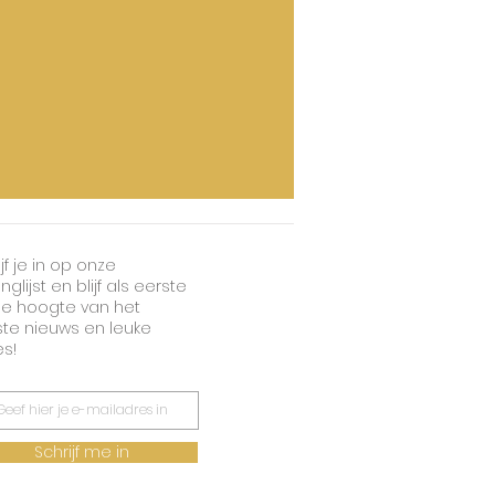
jf je in op onze
nglijst en blijf als eerste
e hoogte van het
ste nieuws en leuke
es!
Schrijf me in