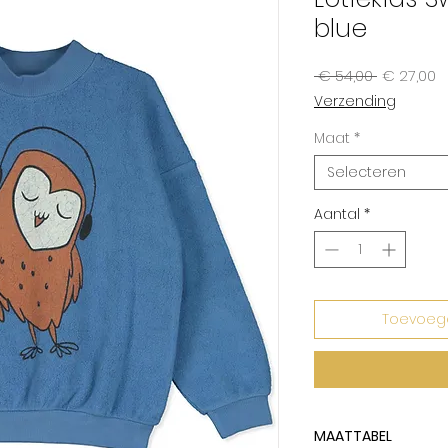
blue
Normale
V
 € 54,00 
€ 27,00
prijs
Verzending
Maat
*
Selecteren
Aantal
*
Toevoeg
MAATTABEL