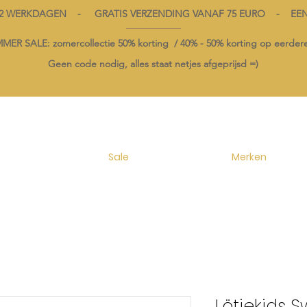
1-2 WERKDAGEN - GRATIS VERZENDING VANAF 75 EURO - EE
----------------------------------------
ER SALE: zomercollectie 50% korting /
40% -
50% korting op
eerdere
Geen code nodig, alles staat netjes afgeprijsd =)
Sale
Merken
Lötiekids S