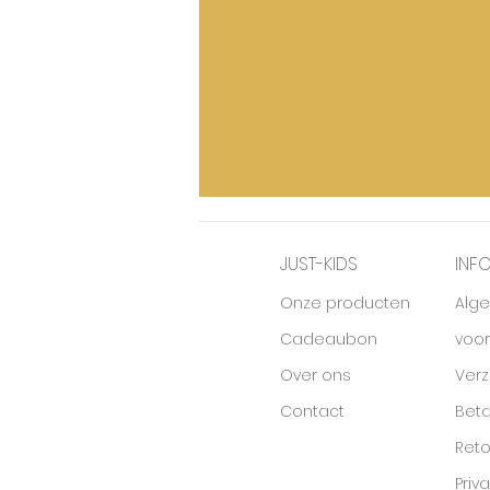
JUST-KIDS
INF
Onze producten
Alg
Cadeaubon
voo
Over ons
Ver
Contact
Beta
Ret
Priv