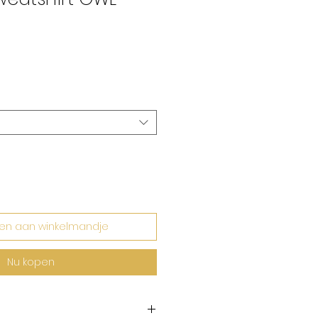
erkoopprijs
en aan winkelmandje
Nu kopen