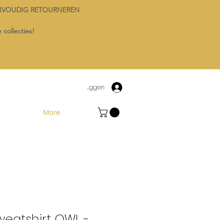
NVOUDIG RETOURNEREN
 collecties!
Inloggen
More
weatshirt OWL -