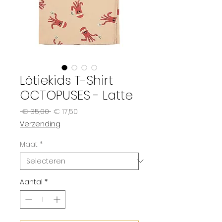
Lötiekids T-Shirt
OCTOPUSES - Latte
Normale
Verkoopprijs
 € 35,00 
€ 17,50
prijs
Verzending
Maat
*
Aantal
*