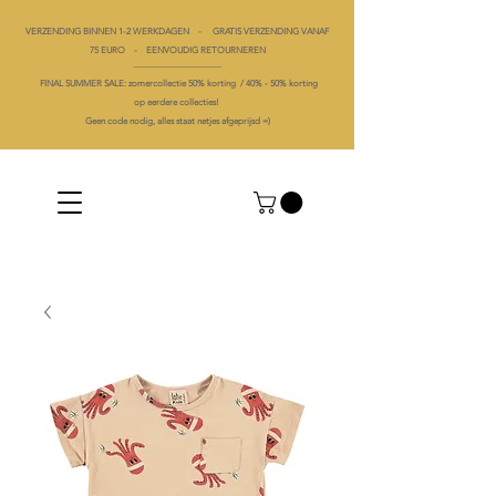
VERZENDING BINNEN 1-2 WERKDAGEN - GRATIS VERZENDING VANAF
75 EURO - EENVOUDIG RETOURNEREN
----------------------------------------
FINAL SUMMER SALE: zomercollectie 50% korting /
40% -
50% korting
op
eerdere collecties!
Geen code nodig, alles staat netjes afgeprijsd =)