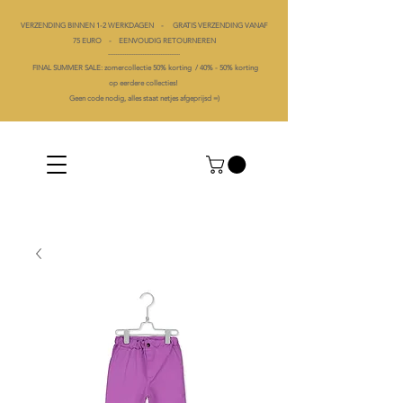
VERZENDING BINNEN 1-2 WERKDAGEN - GRATIS VERZENDING VANAF
75 EURO - EENVOUDIG RETOURNEREN
----------------------------------------
FINAL SUMMER SALE: zomercollectie 50% korting /
40% -
50% korting
op
eerdere collecties!
Geen code nodig, alles staat netjes afgeprijsd =)