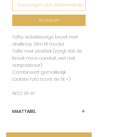
Toevoegen aan winkelmandje
Nu kopen
Toffe violetkleurige broek met
drukknop. Slim fit model.
Taille met elastiek (zorgt dat de
broek mooi aansluit, wel niet
aanpasbaar)
Combineert gemakkelijk.
Laatste foto toont de fit =)
W22-01-47
MAATTABEL
Lotiekids hanteert dubbelmaten
en tailleert normaal op de
grootste maat.