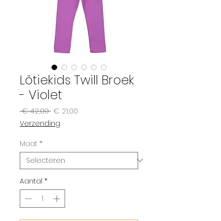
Lötiekids Twill Broek
- Violet
Normale
Verkoopprijs
 € 42,00 
€ 21,00
prijs
Verzending
Maat
*
Aantal
*