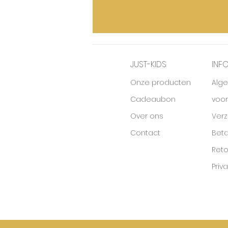
JUST-KIDS
INF
Onze producten
Alg
Cadeaubon
voo
Over ons
Ver
Contact
Beta
Ret
Priv