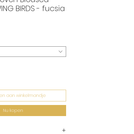
ING BIRDS - fucsia
rkoopprijs
en aan winkelmandje
Nu kopen