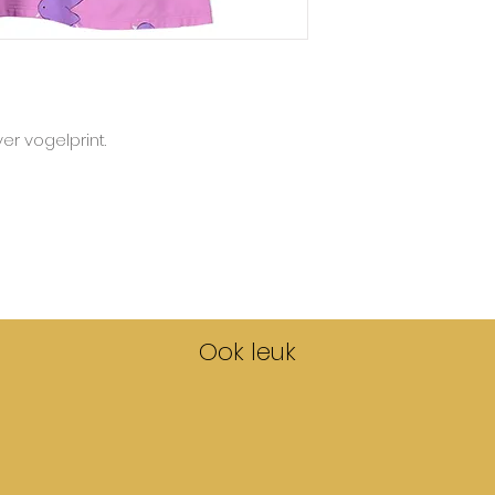
Lotiekids hanteert
de grootste maat.
er vogelprint.
Ook leuk