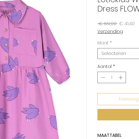
Dress FLOW
Normale
Ve
 € 69,00 
€ 41,40
prijs
Verzending
Maat
*
Selecteren
Aantal
*
Toevoeg
MAATTABEL