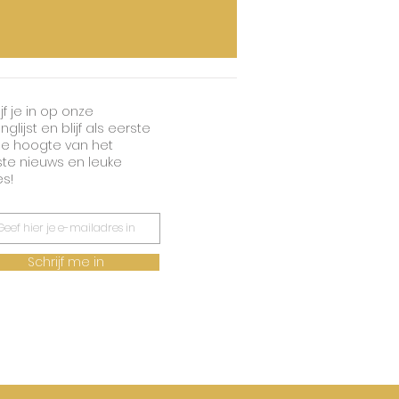
jf je in op onze
nglijst en blijf als eerste
e hoogte van het
ste nieuws en leuke
es!
Schrijf me in