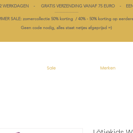
1-2 WERKDAGEN - GRATIS VERZENDING VANAF 75 EURO - EE
----------------------------------------
ER SALE: zomercollectie 50% korting /
40% -
50% korting op
eerdere
Geen code nodig, alles staat netjes afgeprijsd =)
Sale
Merken
Lötiekids 