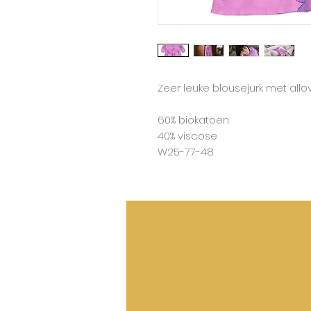
Zeer leuke blousejurk met allov
60% biokatoen
40% viscose
W25-77-48
50%