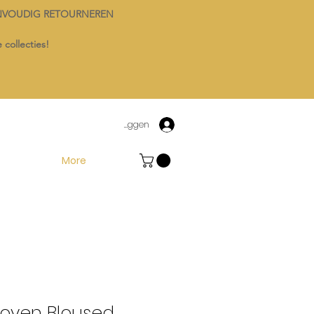
NVOUDIG RETOURNEREN
 collecties!
Inloggen
More
Woven Bloused