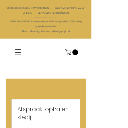
VERZENDING BINNEN 1-2 WERKDAGEN - GRATIS VERZENDING VANAF
75 EURO - EENVOUDIG RETOURNEREN
----------------------------------------
FINAL SUMMER SALE: zomercollectie 50% korting /
40% -
50% korting
op
eerdere collecties!
Geen code nodig, alles staat netjes afgeprijsd =)
Afspraak: ophalen
kledij