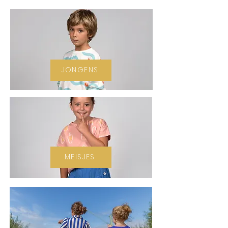
JONGENS
MEISJES