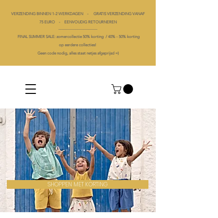
VERZENDING BINNEN 1-2 WERKDAGEN - GRATIS VERZENDING VANAF
75 EURO - EENVOUDIG RETOURNEREN
----------------------------------------
FINAL SUMMER SALE: zomercollectie 50% korting /
40% -
50% korting
op
eerdere collecties!
Geen code nodig, alles staat netjes afgeprijsd =)
SHOPPEN MET KORTING