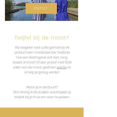
OUTLET
Twijfel bij de maat?
Wij voegden voor jullie gemak bij elk
product een maattabel toe. Twijfel je
hoe een kledingstuk valt: kort, lang,
breed of smal? Of ben je toch niet 100%
zeker van de maat, geef een
seintje
en
ik help je graag verder!
Woon je in de buurt?
Dan breng ik de stukken waartussen je
twijfelt bij je thuis om even te passen.