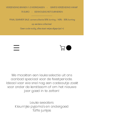
VERZENDING BINNEN 1-2 WERKDAGEN - GRATIS VERZENDING VANAF
75 EURO - EENVOUDIG RETOURNEREN
----------------------------------------
FINAL SUMMER SALE: zomercollectie 50% korting /
40% -
50% korting
op
eerdere collecties!
Geen code nodig, alles staat netjes afgeprijsd =)
We maakten een leuke selectie uit ons
aanbod speciaal voor de feestperiode.
Ideaal voor wie snel nog een cadeautje zoekt
voor onder de kerstboom of om het nieuwe
jaar goed in te zetten!
Leuke sweaters
Kleurrijke pyjama's en ondergoed
Toffe jurkjes