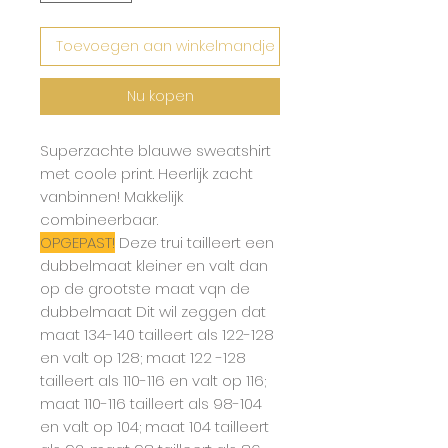
Toevoegen aan winkelmandje
Nu kopen
Superzachte blauwe sweatshirt
met coole print. Heerlijk zacht
vanbinnen! Makkelijk
combineerbaar.
OPGEPAST!
Deze trui tailleert een
dubbelmaat kleiner en valt dan
op de grootste maat vqn de
dubbelmaat Dit wil zeggen dat
maat 134-140 tailleert als 122-128
en valt op 128; maat 122 -128
tailleert als 110-116 en valt op 116;
maat 110-116 tailleert als 98-104
en valt op 104; maat 104 tailleert