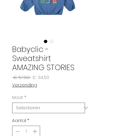
Babyclic -
Sweatshirt
AMAZING STORIES
Normale
Verkoopprijs
 € 57,50 
€ 34,50
prijs
Verzending
Maat
*
Aantal
*