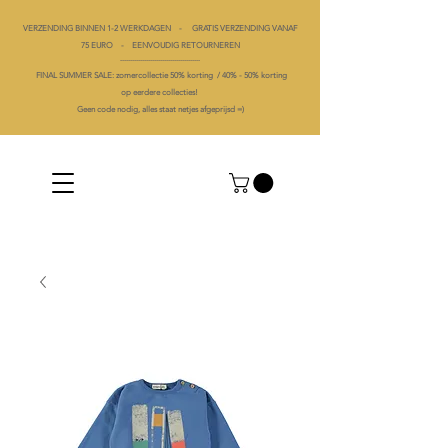
VERZENDING BINNEN 1-2 WERKDAGEN - GRATIS VERZENDING VANAF
75 EURO - EENVOUDIG RETOURNEREN
----------------------------------------
FINAL SUMMER SALE: zomercollectie 50% korting /
40% -
50% korting
op
eerdere collecties!
Geen code nodig, alles staat netjes afgeprijsd =)