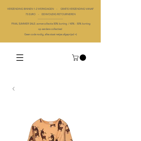
VERZENDING BINNEN 1-2 WERKDAGEN - GRATIS VERZENDING VANAF
75 EURO - EENVOUDIG RETOURNEREN
----------------------------------------
FINAL SUMMER SALE: zomercollectie 50% korting /
40% -
50% korting
op
eerdere collecties!
Geen code nodig, alles staat netjes afgeprijsd =)