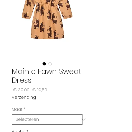
Mainio Fawn Sweat
Dress
Normale
Verkoopprijs
 € 39,00 
€ 19,50
prijs
Verzending
Maat
*
Aantal
*