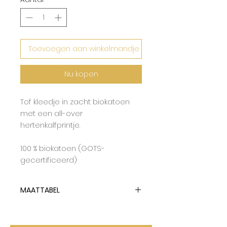
Toevoegen aan winkelmandje
Nu kopen
Tof kleedje in zacht biokatoen
met een all-over
hertenkalfprintje.
100 % biokatoen (GOTS-
gecertificeerd)
MAATTABEL
Mainio hanteert dubbelmaten
en valt op de grootste maat.