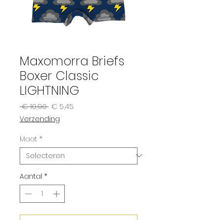
Maxomorra Briefs
Boxer Classic
LIGHTNING
Normale
Verkoopprijs
 € 10,90 
€ 5,45
prijs
Verzending
Maat
*
Aantal
*