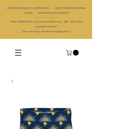
VERZENDING BINNEN 1-2 WERKDAGEN - GRATIS VERZENDING VANAF
75 EURO - EENVOUDIG RETOURNEREN
----------------------------------------
FINAL SUMMER SALE: zomercollectie 50% korting /
40% -
50% korting
op
eerdere collecties!
Geen code nodig, alles staat netjes afgeprijsd =)