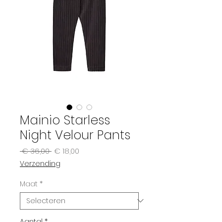
Mainio Starless
Night Velour Pants
Normale
Verkoopprijs
 € 36,00 
€ 18,00
prijs
Verzending
Maat
*
Aantal
*