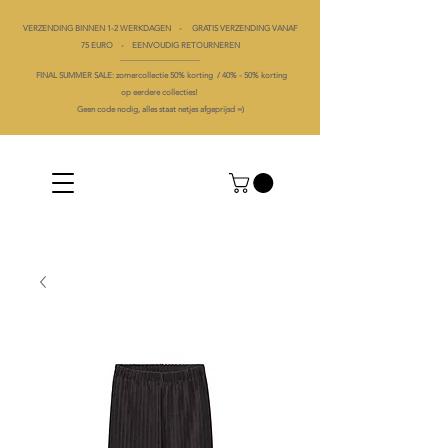
VERZENDING BINNEN 1-2 WERKDAGEN - GRATIS VERZENDING VANAF
75 EURO - EENVOUDIG RETOURNEREN
----------------------------------------
FINAL SUMMER SALE: zomercollectie 50% korting /
40% -
50% korting
op
eerdere collecties!
Geen code nodig, alles staat netjes afgeprijsd =)