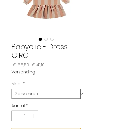
Babyclic - Dress
CIRC
Normale
Verkoopprijs
 € 68,50 
€ 41,10
prijs
Verzending
Maat
*
Aantal
*