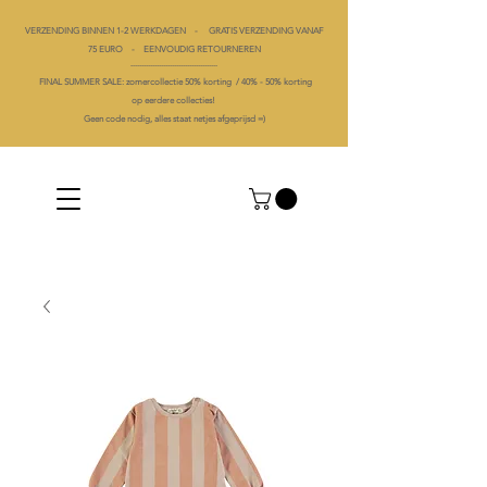
VERZENDING BINNEN 1-2 WERKDAGEN - GRATIS VERZENDING VANAF
75 EURO - EENVOUDIG RETOURNEREN
----------------------------------------
FINAL SUMMER SALE: zomercollectie 50% korting /
40% -
50% korting
op
eerdere collecties!
Geen code nodig, alles staat netjes afgeprijsd =)