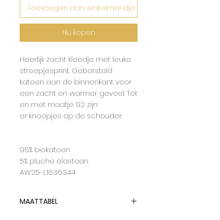
Toevoegen aan winkelmandje
Nu kopen
Heerlijk zacht kleedje met leuke
streepjesprint. Geborsteld
katoen aan de binnenkant voor
een zacht en warmer gevoel. Tot
en met maatje 92 zijn
er knoopjes op de schouder.
95% biokatoen
5% pluche elastaan
AW25-L1636344
MAATTABEL
Babyclic hanteert dubbelmaten