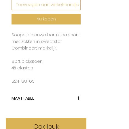
Toevoegen aan winkelmandje
Nu kopen
Soepele blauwe bermuda short
met zakken in sweatstof.
Combineert makkelijk.
96 % biokatoen
4% elastan
S24-88-65
MAATTABEL
Lotiekids hanteert dubbelmaten
en tailleert op de grootste maat.
Deze short tailleert op de
Ook leuk
grootste maat tot iets ruimer.