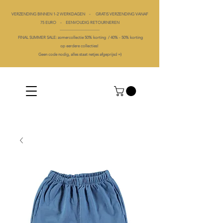
VERZENDING BINNEN 1-2 WERKDAGEN - GRATIS VERZENDING VANAF
75 EURO - EENVOUDIG RETOURNEREN
----------------------------------------
FINAL SUMMER SALE: zomercollectie 50% korting /
40% -
50% korting
op
eerdere collecties!
Geen code nodig, alles staat netjes afgeprijsd =)