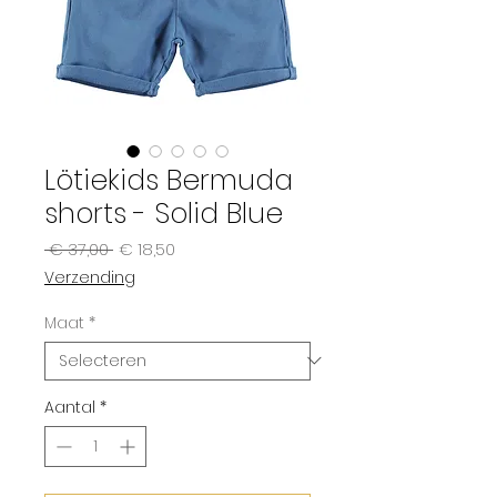
Lötiekids Bermuda
shorts - Solid Blue
Normale
Verkoopprijs
 € 37,00 
€ 18,50
prijs
Verzending
Maat
*
Aantal
*