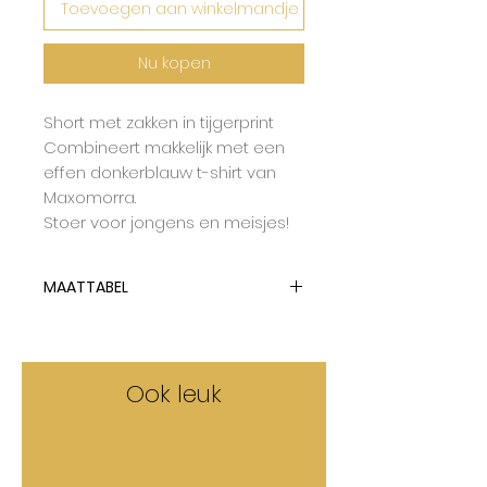
Toevoegen aan winkelmandje
Nu kopen
Short met zakken in tijgerprint
Combineert makkelijk met een
effen donkerblauw t-shirt van
Maxomorra.
Stoer voor jongens en meisjes!
MAATTABEL
Malinami tailleert op maat.
Ook leuk
50%
50%