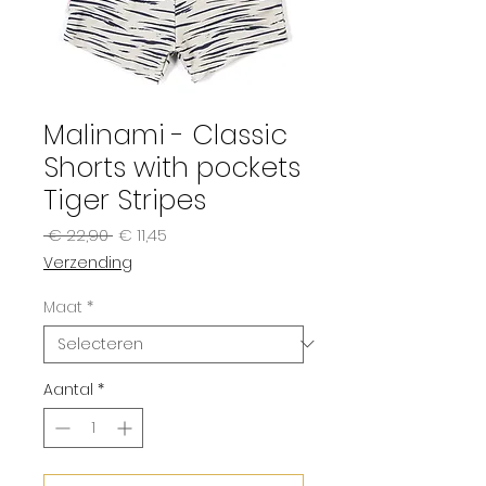
Malinami - Classic
Shorts with pockets
Tiger Stripes
Normale
Verkoopprijs
 € 22,90 
€ 11,45
prijs
Verzending
Maat
*
Aantal
*