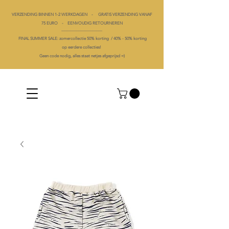
VERZENDING BINNEN 1-2 WERKDAGEN - GRATIS VERZENDING VANAF
75 EURO - EENVOUDIG RETOURNEREN
----------------------------------------
FINAL SUMMER SALE: zomercollectie 50% korting /
40% -
50% korting
op
eerdere collecties!
Geen code nodig, alles staat netjes afgeprijsd =)