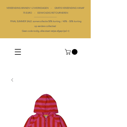
VERZENDING BINNEN 1-2 WERKDAGEN - GRATIS VERZENDING VANAF
75 EURO - EENVOUDIG RETOURNEREN
----------------------------------------
FINAL SUMMER SALE: zomercollectie 50% korting /
40% -
50% korting
op
eerdere collecties!
Geen code nodig, alles staat netjes afgeprijsd =)