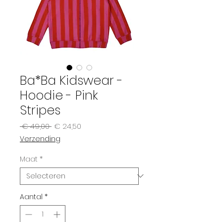
Ba*Ba Kidswear -
Hoodie - Pink
Stripes
Normale
Verkoopprijs
 € 49,00 
€ 24,50
prijs
Verzending
Maat
*
Aantal
*