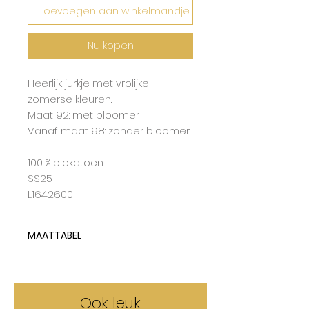
Toevoegen aan winkelmandje
Nu kopen
Heerlijk jurkje met vrolijke
zomerse kleuren.
Maat 92: met bloomer
Vanaf maat 98: zonder bloomer
100 % biokatoen
SS25
L1642600
MAATTABEL
Babyclic hanteert dubbelmaten
en tailleert op de grootste maat.
Ook leuk