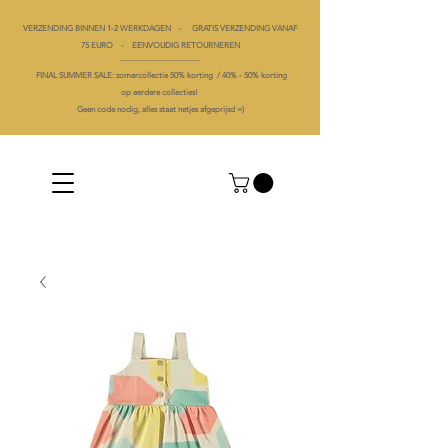
VERZENDING BINNEN 1-2 WERKDAGEN - GRATIS VERZENDING VANAF
75 EURO - EENVOUDIG RETOURNEREN
----------------------------------------
FINAL SUMMER SALE: zomercollectie 50% korting /
40% -
50% korting
op
eerdere collecties!
Geen code nodig, alles staat netjes afgeprijsd =)