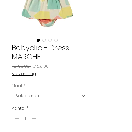
Babyclic - Dress
MARCHE
Normale
Verkoopprijs
 € 58,00 
€ 29,00
prijs
Verzending
Maat
*
Aantal
*