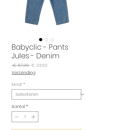
Babyclic - Pants
Jules - Denim
Normale
Verkoopprijs
 € 67,00 
€ 33,50
prijs
Verzending
Maat
*
Aantal
*