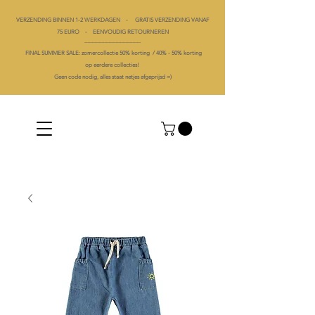
VERZENDING BINNEN 1-2 WERKDAGEN - GRATIS VERZENDING VANAF
75 EURO - EENVOUDIG RETOURNEREN
----------------------------------------
FINAL SUMMER SALE: zomercollectie 50% korting /
40% -
50% korting
op
eerdere collecties!
Geen code nodig, alles staat netjes afgeprijsd =)