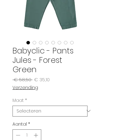
Babyclic - Pants
Jules - Forest
Green
Normale
Verkoopprijs
 € 58,50 
€ 35,10
prijs
Verzending
Maat
*
Aantal
*