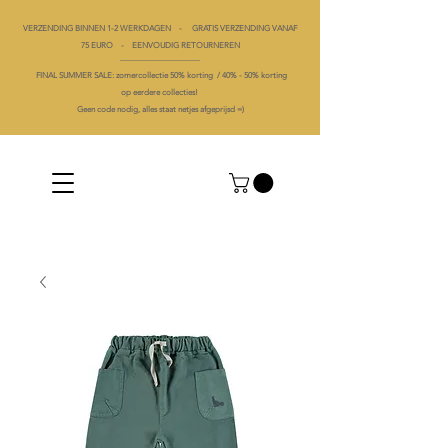
VERZENDING BINNEN 1-2 WERKDAGEN - GRATIS VERZENDING VANAF
75 EURO - EENVOUDIG RETOURNEREN
----------------------------------------
FINAL SUMMER SALE: zomercollectie 50% korting /
40% -
50% korting
op
eerdere collecties!
Geen code nodig, alles staat netjes afgeprijsd =)