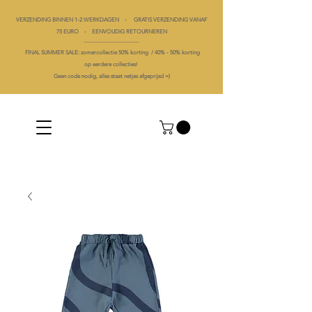
VERZENDING BINNEN 1-2 WERKDAGEN - GRATIS VERZENDING VANAF
75 EURO - EENVOUDIG RETOURNEREN
----------------------------------------
FINAL SUMMER SALE: zomercollectie 50% korting /
40% -
50% korting
op
eerdere collecties!
Geen code nodig, alles staat netjes afgeprijsd =)