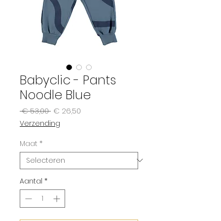
Babyclic - Pants
Noodle Blue
Normale
Verkoopprijs
 € 53,00 
€ 26,50
prijs
Verzending
Maat
*
Aantal
*