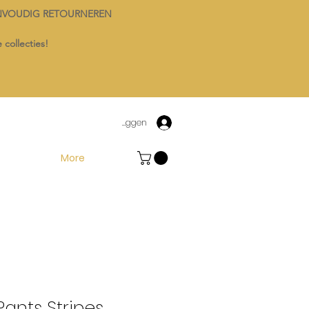
NVOUDIG RETOURNEREN
 collecties!
Inloggen
More
Pants Stripes