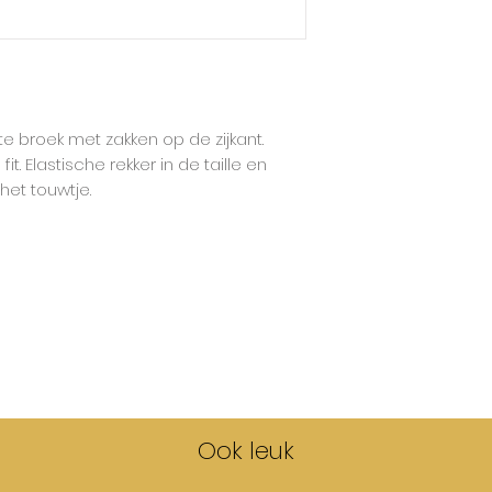
Babyclic hanteert
de grootste maat t
Deze broek taillee
dubbelmaat en sta
maat met een opge
e broek met zakken op de zijkant.
heeft een elastis
it. Elastische rekker in de taille en
door middel van he
et touwtje.
Ook leuk