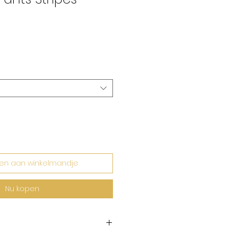
erkoopprijs
en aan winkelmandje
Nu kopen