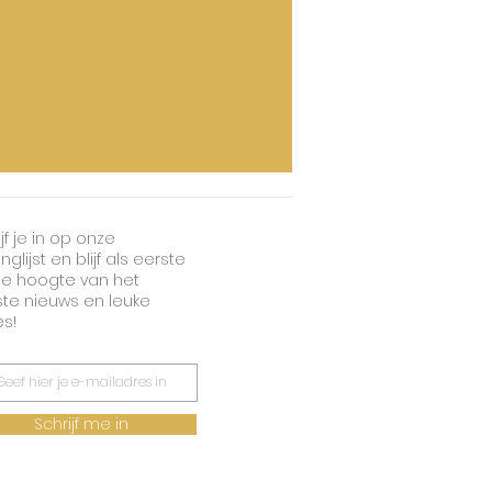
jf je in op onze
nglijst en blijf als eerste
e hoogte van het
ste nieuws en leuke
es!
Schrijf me in