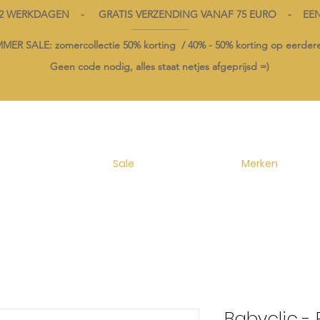
1-2 WERKDAGEN - GRATIS VERZENDING VANAF 75 EURO - EE
----------------------------------------
ER SALE: zomercollectie 50% korting /
40% -
50% korting op
eerdere
Geen code nodig, alles staat netjes afgeprijsd =)
Sale
Merken
Babyclic - 