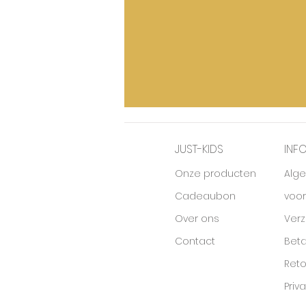
JUST-KIDS
INF
Onze producten
Alg
Cadeaubon
voo
Over ons
Ver
Contact
Beta
Ret
Priv