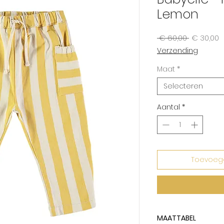
Lemon
Normale
V
 € 60,00 
€ 30,00
prijs
Verzending
Maat
*
Selecteren
Aantal
*
Toevoeg
MAATTABEL