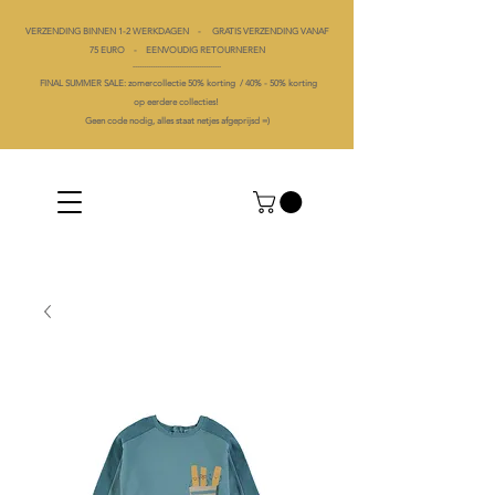
VERZENDING BINNEN 1-2 WERKDAGEN - GRATIS VERZENDING VANAF
75 EURO - EENVOUDIG RETOURNEREN
----------------------------------------
FINAL SUMMER SALE: zomercollectie 50% korting /
40% -
50% korting
op
eerdere collecties!
Geen code nodig, alles staat netjes afgeprijsd =)