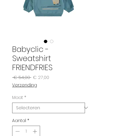
Babyclic -
Sweatshirt
FRIENDFRIES
Normale
Verkoopprijs
 € 54,00 
€ 27,00
prijs
Verzending
Maat
*
Aantal
*