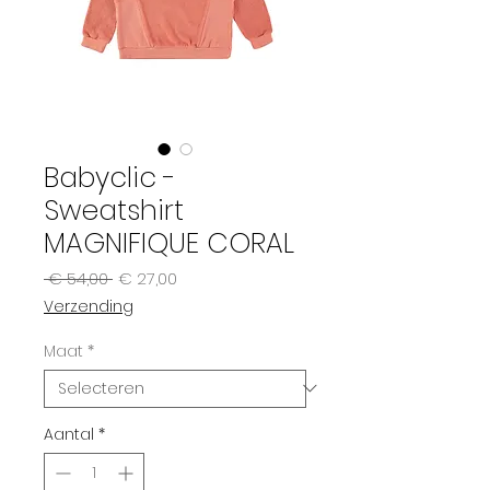
Babyclic -
Sweatshirt
MAGNIFIQUE CORAL
Normale
Verkoopprijs
 € 54,00 
€ 27,00
prijs
Verzending
Maat
*
Aantal
*