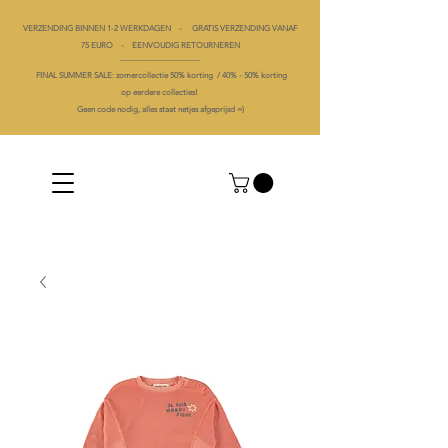
VERZENDING BINNEN 1-2 WERKDAGEN - GRATIS VERZENDING VANAF
75 EURO - EENVOUDIG RETOURNEREN
----------------------------------------
FINAL SUMMER SALE: zomercollectie 50% korting /
40% -
50% korting
op
eerdere collecties!
Geen code nodig, alles staat netjes afgeprijsd =)