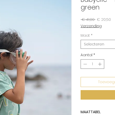
green
Normale
Ve
 € 41,00 
€ 20,50
prijs
Verzending
Maat
*
Selecteren
Aantal
*
Toevoeg
MAATTABEL