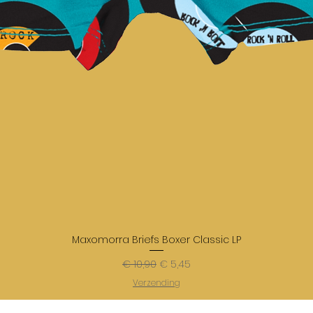
Maxomorra Briefs Boxer Classic LP
Normale prijs
Verkoopprijs
€ 10,90
€ 5,45
Verzending