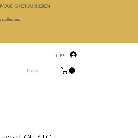
NVOUDIG RETOURNEREN
 collecties!
Inloggen
More
T-shirt GELATO -