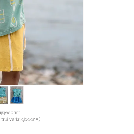
Babyclic hanteert
de grootste maat.
Deze t-shirt heeft e
oversized op de k
dubbelmaat.
jsjesprint.
trui verkrijgbaar =)