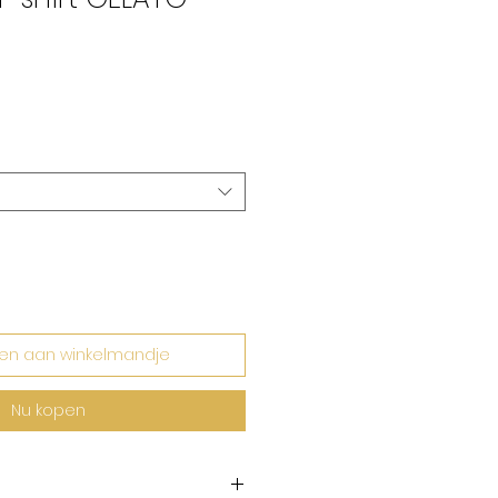
rkoopprijs
en aan winkelmandje
Nu kopen