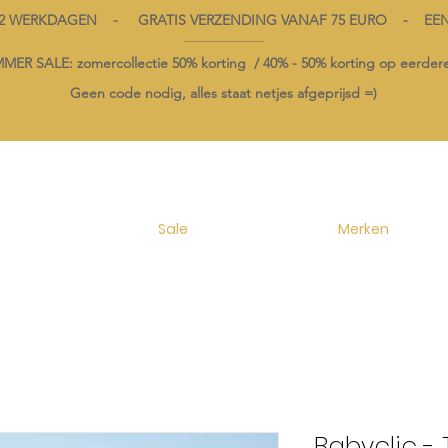
1-2 WERKDAGEN - GRATIS VERZENDING VANAF 75 EURO - EE
----------------------------------------
ER SALE: zomercollectie 50% korting /
40% -
50% korting op
eerdere
Geen code nodig, alles staat netjes afgeprijsd =)
Sale
Merken
Babyclic - 