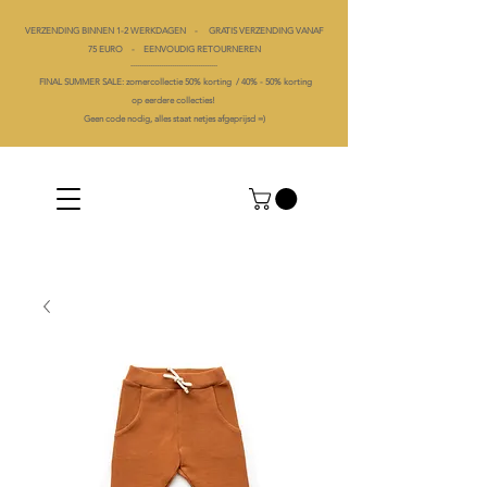
VERZENDING BINNEN 1-2 WERKDAGEN - GRATIS VERZENDING VANAF
75 EURO - EENVOUDIG RETOURNEREN
----------------------------------------
FINAL SUMMER SALE: zomercollectie 50% korting /
40% -
50% korting
op
eerdere collecties!
Geen code nodig, alles staat netjes afgeprijsd =)