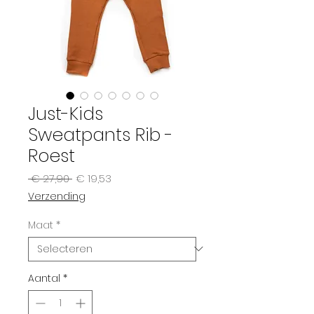
Just-Kids
Sweatpants Rib -
Roest
Normale
Verkoopprijs
 € 27,90 
€ 19,53
prijs
Verzending
Maat
*
Aantal
*