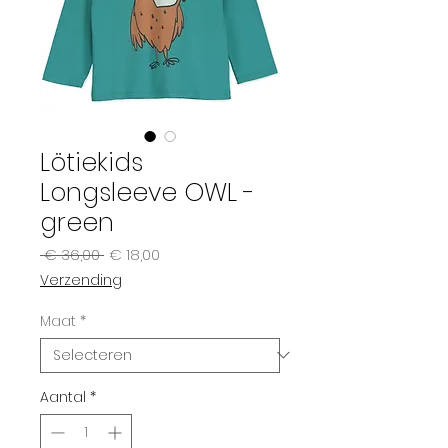
Lötiekids
Longsleeve OWL -
green
Normale
Verkoopprijs
 € 36,00 
€ 18,00
prijs
Verzending
Maat
*
Aantal
*