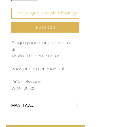
Toevoegen aan winkelmandje
Nu kopen
Zalige groene longsleeve met
uil.
Makkelijk te combineren.
Voor jongens en meiden!
100% biokatoen
W24-125-05
MAATTABEL
Lotiekids hanteert dubbelmaten
en tailleert op de grootste maat.