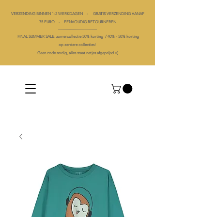
VERZENDING BINNEN 1-2 WERKDAGEN - GRATIS VERZENDING VANAF
75 EURO - EENVOUDIG RETOURNEREN
----------------------------------------
FINAL SUMMER SALE: zomercollectie 50% korting /
40% -
50% korting
op
eerdere collecties!
Geen code nodig, alles staat netjes afgeprijsd =)