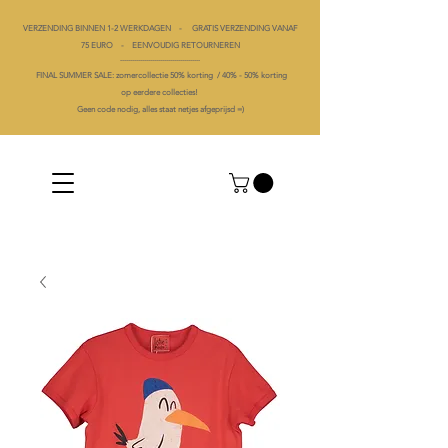
VERZENDING BINNEN 1-2 WERKDAGEN - GRATIS VERZENDING VANAF
75 EURO - EENVOUDIG RETOURNEREN
----------------------------------------
FINAL SUMMER SALE: zomercollectie 50% korting /
40% -
50% korting
op
eerdere collecties!
Geen code nodig, alles staat netjes afgeprijsd =)