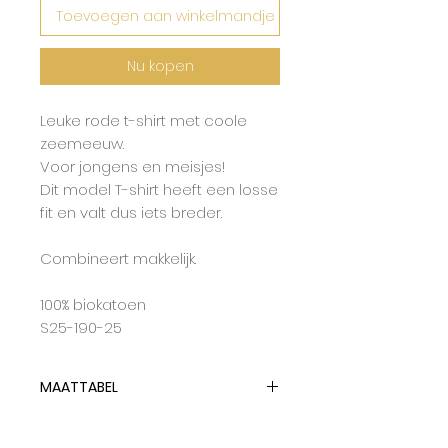
Toevoegen aan winkelmandje
Nu kopen
Leuke rode t-shirt met coole
zeemeeuw.
Voor jongens en meisjes!
Dit model T-shirt heeft een losse
fit en valt dus iets breder.
Combineert makkelijk.
100% biokatoen
S25-190-25
MAATTABEL
Lotiekids hanteert dubbelmaten
en tailleert op de grootste maat.