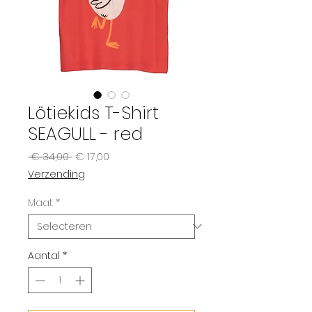
Lötiekids T-Shirt
SEAGULL - red
Normale
Verkoopprijs
 € 34,00 
€ 17,00
prijs
Verzending
Maat
*
Aantal
*