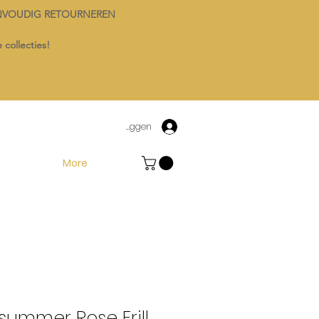
NVOUDIG RETOURNEREN
 collecties!
Inloggen
More
summer Rose Frill