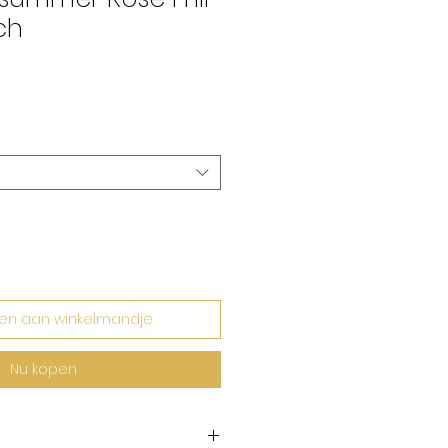
ch
rkoopprijs
en aan winkelmandje
Nu kopen