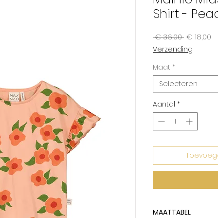
Shirt - Pea
Normale
Ve
 € 36,00 
€ 18,00
prijs
Verzending
Maat
*
Selecteren
Aantal
*
Toevoeg
MAATTABEL