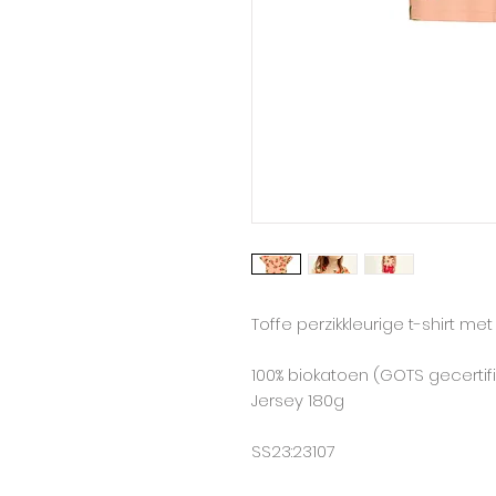
Toffe perzikkleurige t-shirt m
100% biokatoen (GOTS gecertif
Jersey 180g
SS23:23107