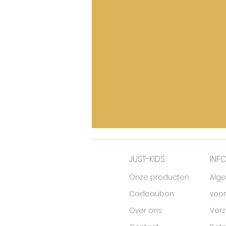
JUST-KIDS
INF
Onze producten
Alg
Cadeaubon
voo
Over ons
Ver