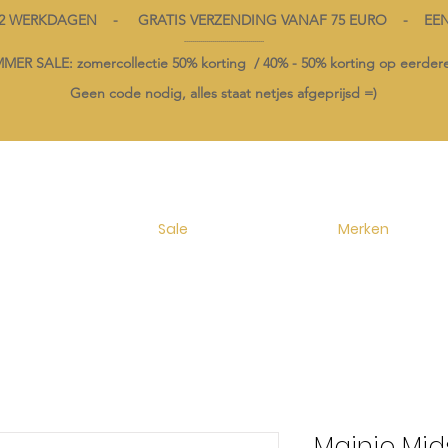
1-2 WERKDAGEN - GRATIS VERZENDING VANAF 75 EURO - EE
----------------------------------------
ER SALE: zomercollectie 50% korting /
40% -
50% korting op
eerdere
Geen code nodig, alles staat netjes afgeprijsd =)
Sale
Merken
Mainio Mid