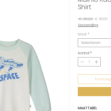
Shirt
Normale
Ve
 € 36,00 
€ 18,00
prijs
Verzending
Maat
*
Selecteren
Aantal
*
Toevoeg
MAATTABEL