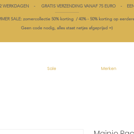
1-2 WERKDAGEN - GRATIS VERZENDING VANAF 75 EURO - EE
----------------------------------------
ER SALE: zomercollectie 50% korting /
40% -
50% korting op
eerdere
Geen code nodig, alles staat netjes afgeprijsd =)
Sale
Merken
Mainio Rac