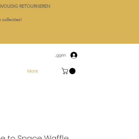
NVOUDIG RETOURNEREN
 collecties!
Inloggen
More
e to Space Waffle