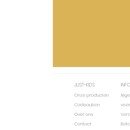
JUST-KIDS
INF
Onze producten
Alg
Cadeaubon
voo
Over ons
Ver
Contact
Beta