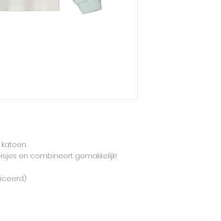
Mainio hanteert d
grootste maat.
Deze longsleeve t
en heeft eerder een
zeer leuk bij beid
 katoen.
isjes en combineert gemakkelijk!
ficeerd)