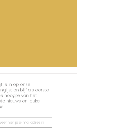
jf je in op onze
nglijst en blijf als eerste
e hoogte van het
ste nieuws en leuke
es!