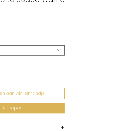
rkoopprijs
en aan winkelmandje
Nu kopen