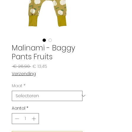
Malinami - Baggy
Pants Fruits
Normale
Verkoopprijs
 € 26,90 
€ 13,45
prijs
Verzending
Maat
*
Aantal
*