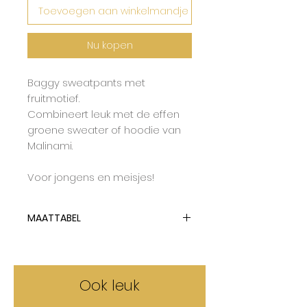
Toevoegen aan winkelmandje
Nu kopen
Baggy sweatpants met
fruitmotief.
Combineert leuk met de effen
groene sweater of hoodie van
Malinami.
Voor jongens en meisjes!
MAATTABEL
Malinami tailleert op maat.
Neem voor de baggy pants
gerust een maat groter voor
Ook leuk
langer draagplezier.