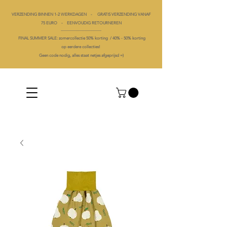
VERZENDING BINNEN 1-2 WERKDAGEN - GRATIS VERZENDING VANAF
75 EURO - EENVOUDIG RETOURNEREN
----------------------------------------
FINAL SUMMER SALE: zomercollectie 50% korting /
40% -
50% korting
op
eerdere collecties!
Geen code nodig, alles staat netjes afgeprijsd =)