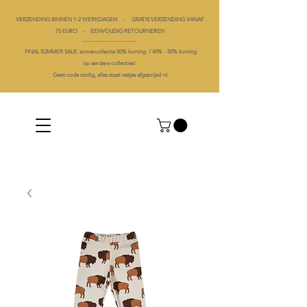
VERZENDING BINNEN 1-2 WERKDAGEN - GRATIS VERZENDING VANAF
75 EURO - EENVOUDIG RETOURNEREN
----------------------------------------
FINAL SUMMER SALE: zomercollectie 50% korting /
40% -
50% korting
op
eerdere collecties!
Geen code nodig, alles staat netjes afgeprijsd =)