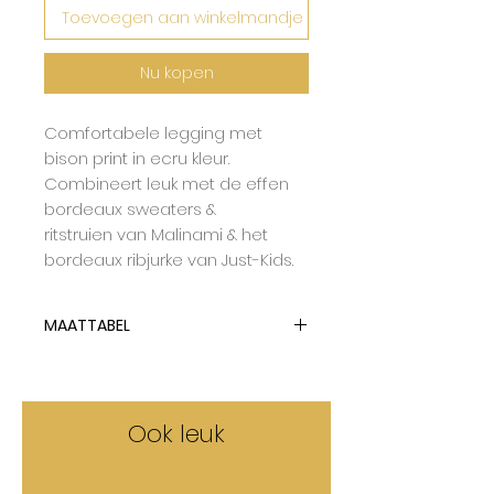
Toevoegen aan winkelmandje
Nu kopen
Comfortabele legging met
bison print in ecru kleur.
Combineert leuk met de effen
bordeaux sweaters &
ritstruien van Malinami & het
bordeaux ribjurke van Just-Kids.
MAATTABEL
Malinami tailleert op maat.
Ook leuk