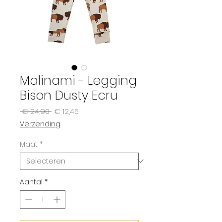
Malinami - Legging
Bison Dusty Ecru
Normale
Verkoopprijs
 € 24,90 
€ 12,45
prijs
Verzending
Maat
*
Aantal
*