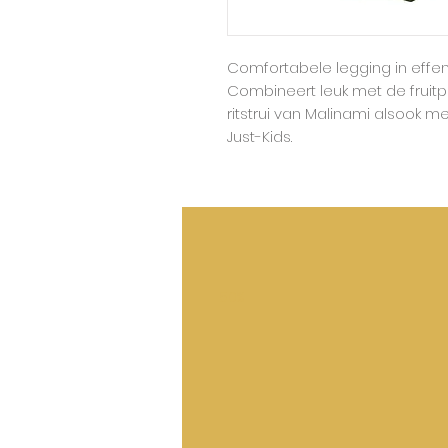
Comfortabele legging in effen
Combineert leuk met de fruitp
ritstrui van Malinami alsook me
Just-Kids.
50%