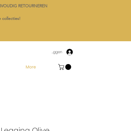
NVOUDIG RETOURNEREN
 collecties!
Inloggen
More
 Legging Olive