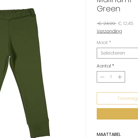
Green
Normale
Ve
 € 24,90 
€ 12,45
prijs
Verzending
Maat
*
Selecteren
Aantal
*
Toevoeg
MAATTABEL