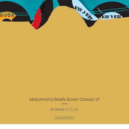
Maxomorra Briefs Boxer Classic LP
Normale prijs
Verkoopprijs
€ 10,90
€ 5,45
Verzending