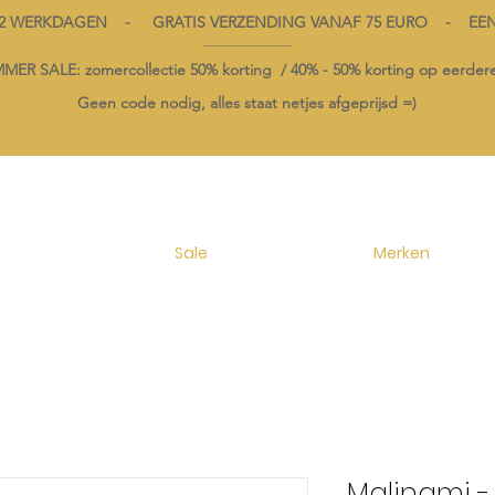
1-2 WERKDAGEN - GRATIS VERZENDING VANAF 75 EURO - EE
----------------------------------------
ER SALE: zomercollectie 50% korting /
40% -
50% korting op
eerdere
Geen code nodig, alles staat netjes afgeprijsd =)
Sale
Merken
Malinami -