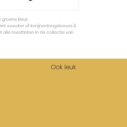
Malinami tailleert
 groene kleur.
rint sweater of konijnenlongsleeves &
t alle roesttinten in de collectie van
Ook leuk