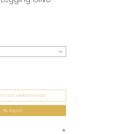
rkoopprijs
en aan winkelmandje
Nu kopen