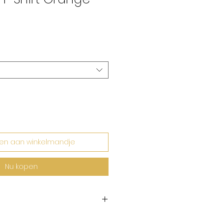
rkoopprijs
en aan winkelmandje
Nu kopen
 op maat.