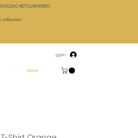
NVOUDIG RETOURNEREN
 collecties!
Inloggen
More
 T-Shirt Orange