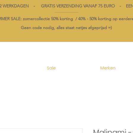
1-2 WERKDAGEN - GRATIS VERZENDING VANAF 75 EURO - EE
----------------------------------------
ER SALE: zomercollectie 50% korting /
40% -
50% korting op
eerdere
Geen code nodig, alles staat netjes afgeprijsd =)
Sale
Merken
Malinami -