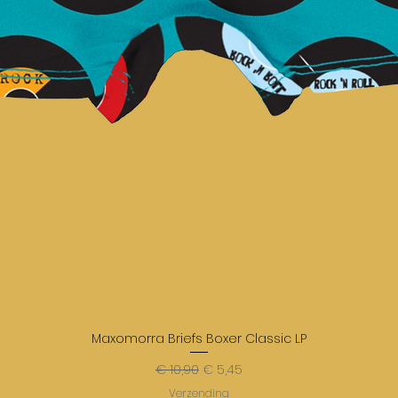
Maxomorra Briefs Boxer Classic LP
Normale prijs
Verkoopprijs
€ 10,90
€ 5,45
Verzending