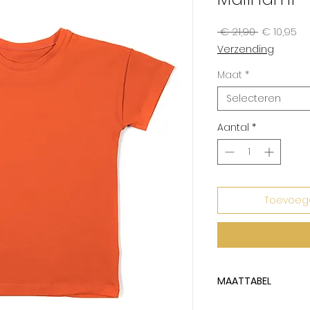
Normale
Ve
 € 21,90 
€ 10,95
prijs
Verzending
Maat
*
Selecteren
Aantal
*
Toevoeg
MAATTABEL
Malinami tailleert