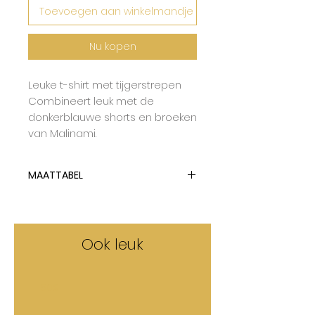
Toevoegen aan winkelmandje
Nu kopen
Leuke t-shirt met tijgerstrepen
Combineert leuk met de
donkerblauwe shorts en broeken
van Malinami.
MAATTABEL
Malinami tailleert op maat.
Ook leuk
50%
50%