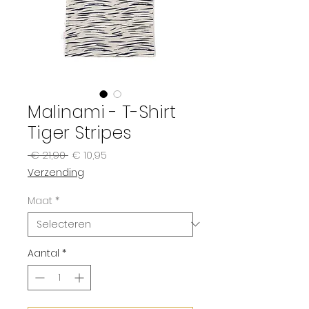
Malinami - T-Shirt
Tiger Stripes
Normale
Verkoopprijs
 € 21,90 
€ 10,95
prijs
Verzending
Maat
*
Aantal
*