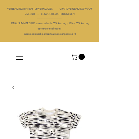
VERZENDING BINNEN 1-2 WERKDAGEN - GRATIS VERZENDING VANAF
75 EURO - EENVOUDIG RETOURNEREN
----------------------------------------
FINAL SUMMER SALE: zomercollectie 50% korting /
40% -
50% korting
op
eerdere collecties!
Geen code nodig, alles staat netjes afgeprijsd =)