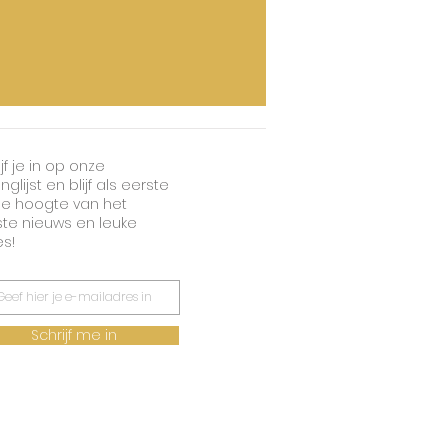
jf je in op onze
nglijst en blijf als eerste
e hoogte van het
ste nieuws en leuke
es!
Schrijf me in