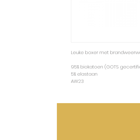
Leuke boxer met brandweerwa
95% biokatoen (GOTS gecertif
5% elastaan
AW23
50%