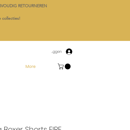
NVOUDIG RETOURNEREN
 collecties!
Inloggen
More
Boxer Shorts FIRE