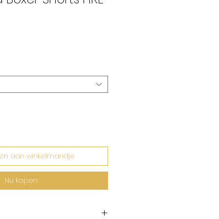
koopprijs
en aan winkelmandje
Nu kopen