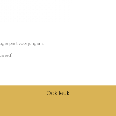
Maxomorra gebrui
grootste maat.
genprint voor jongens.
iceerd)
Ook leuk