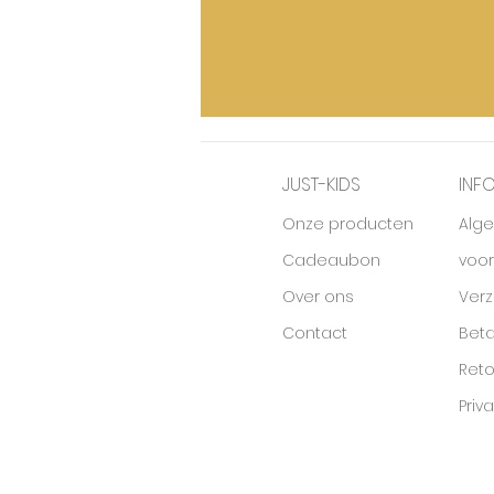
JUST-KIDS
INF
Onze producten
Alg
Cadeaubon
voo
Over ons
Ver
Contact
Beta
Ret
Priv