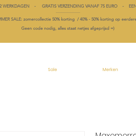
1-2 WERKDAGEN - GRATIS VERZENDING VANAF 75 EURO - EE
----------------------------------------
ER SALE: zomercollectie 50% korting /
40% -
50% korting op
eerdere
Geen code nodig, alles staat netjes afgeprijsd =)
Sale
Merken
Maxomorra 