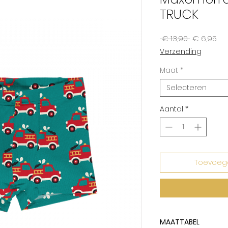
TRUCK
Normale
Ver
 € 13,90 
€ 6,95
prijs
Verzending
Maat
*
Selecteren
Aantal
*
Toevoeg
MAATTABEL