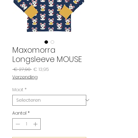
Maxomorra
Longsleeve MOUSE
Normale
Verkoopprijs
 € 27,90 
€ 13,95
prijs
Verzending
Maat
*
Aantal
*