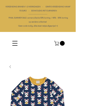
VERZENDING BINNEN 1-2 WERKDAGEN - GRATIS VERZENDING VANAF
75 EURO - EENVOUDIG RETOURNEREN
----------------------------------------
FINAL SUMMER SALE: zomercollectie 50% korting /
40% -
50% korting
op
eerdere collecties!
Geen code nodig, alles staat netjes afgeprijsd =)