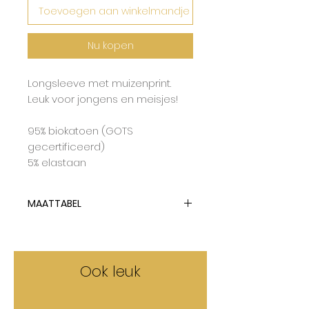
Toevoegen aan winkelmandje
Nu kopen
Longsleeve met muizenprint.
Leuk voor jongens en meisjes!
95% biokatoen (GOTS
gecertificeerd)
5% elastaan
MAATTABEL
Maxomorra gebruikt
dubbelmaten en valt op de
grootste maat.
Ook leuk