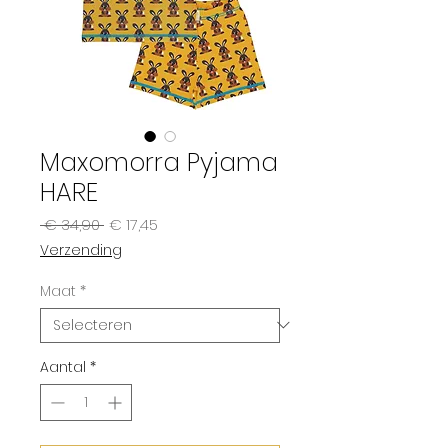
Maxomorra Pyjama
HARE
Normale
Verkoopprijs
 € 34,90 
€ 17,45
prijs
Verzending
Maat
*
Aantal
*