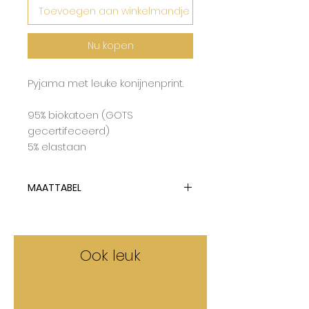
Toevoegen aan winkelmandje
Nu kopen
Pyjama met leuke konijnenprint.
95% biokatoen (GOTS
gecertifeceerd)
5% elastaan
MAATTABEL
Maxomorra gebruikt
dubbelmaten en valt op de
grootste maat.
Ook leuk
50%
50%