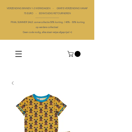
VERZENDING BINNEN 1-2 WERKDAGEN - GRATIS VERZENDING VANAF
75 EURO - EENVOUDIG RETOURNEREN
----------------------------------------
FINAL SUMMER SALE: zomercollectie 50% korting /
40% -
50% korting
op
eerdere collecties!
Geen code nodig, alles staat netjes afgeprijsd =)