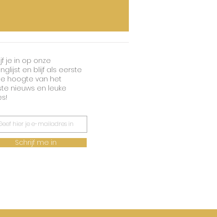
jf je in op onze
nglijst en blijf als eerste
e hoogte van het
ste nieuws en leuke
es!
Schrijf me in