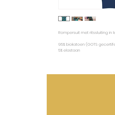
Rompersuit met ritssluiting in l
95% biokatoen (GOTS gecertif
5% elastaan
50%