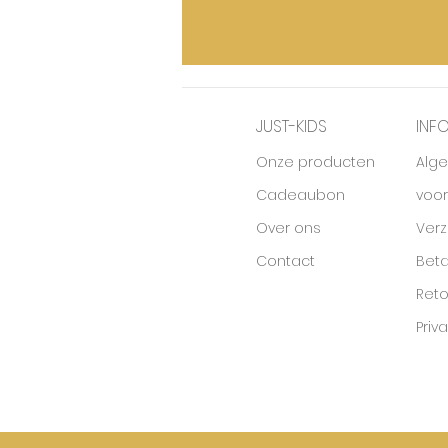
JUST-KIDS
INF
Onze producten
Alg
Cadeaubon
voo
Over ons
Ver
Contact
Beta
Ret
Priv