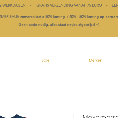
1-2 WERKDAGEN - GRATIS VERZENDING VANAF 75 EURO - EE
----------------------------------------
ER SALE: zomercollectie 50% korting /
40% -
50% korting op
eerdere
Geen code nodig, alles staat netjes afgeprijsd =)
Sale
Merken
Maxomorra