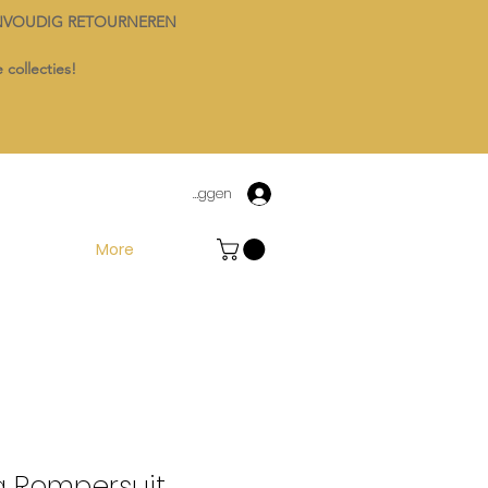
NVOUDIG RETOURNEREN
 collecties!
Inloggen
More
 Rompersuit