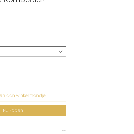
rkoopprijs
en aan winkelmandje
Nu kopen