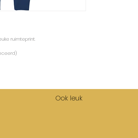
Maxomorra gebrui
grootste maat.
euke ruimteprint.
eceerd)
Ook leuk