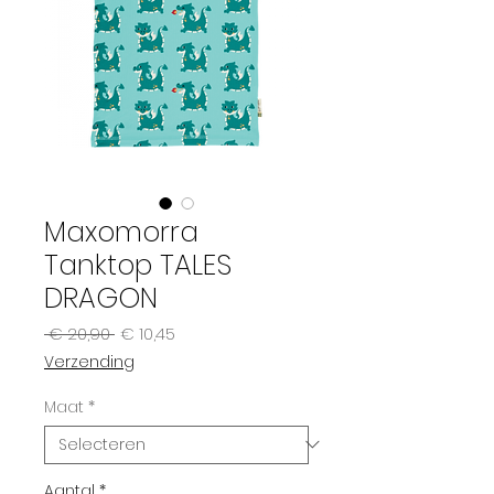
Maxomorra
Tanktop TALES
DRAGON
Normale
Verkoopprijs
 € 20,90 
€ 10,45
prijs
Verzending
Maat
*
Aantal
*