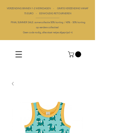
VERZENDING BINNEN 1-2 WERKDAGEN - GRATIS VERZENDING VANAF
75 EURO - EENVOUDIG RETOURNEREN
----------------------------------------
FINAL SUMMER SALE: zomercollectie 50% korting /
40% -
50% korting
op
eerdere collecties!
Geen code nodig, alles staat netjes afgeprijsd =)