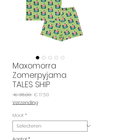
Maxomorra
Zomerpyjama
TALES SHIP
Normale
Verkoopprijs
 € 35,00 
€ 17,50
prijs
Verzending
Maat
*
Aantal
*