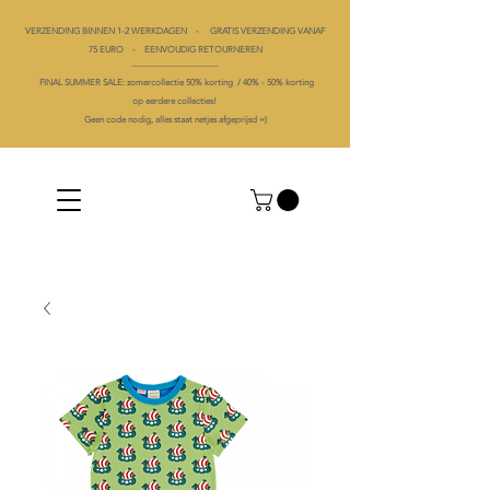
VERZENDING BINNEN 1-2 WERKDAGEN - GRATIS VERZENDING VANAF
75 EURO - EENVOUDIG RETOURNEREN
----------------------------------------
FINAL SUMMER SALE: zomercollectie 50% korting /
40% -
50% korting
op
eerdere collecties!
Geen code nodig, alles staat netjes afgeprijsd =)