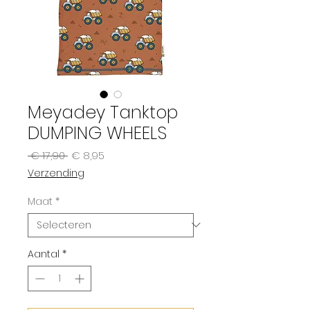
Meyadey Tanktop
DUMPING WHEELS
Normale
Verkoopprijs
 € 17,90 
€ 8,95
prijs
Verzending
Maat
*
Aantal
*