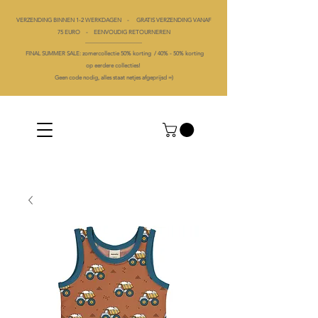
VERZENDING BINNEN 1-2 WERKDAGEN - GRATIS VERZENDING VANAF
75 EURO - EENVOUDIG RETOURNEREN
----------------------------------------
FINAL SUMMER SALE: zomercollectie 50% korting /
40% -
50% korting
op
eerdere collecties!
Geen code nodig, alles staat netjes afgeprijsd =)