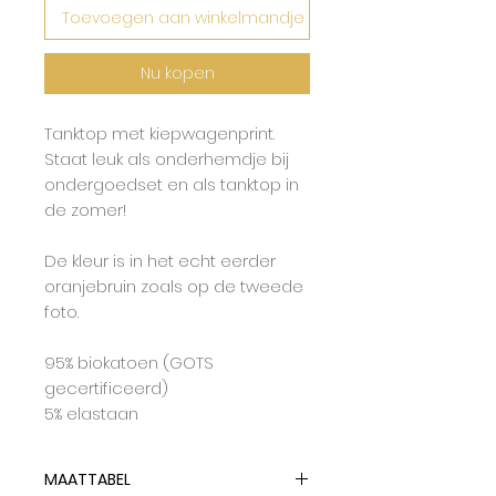
Toevoegen aan winkelmandje
Nu kopen
Tanktop met kiepwagenprint.
Staat leuk als onderhemdje bij
ondergoedset en als tanktop in
de zomer!
De kleur is in het echt eerder
oranjebruin zoals op de tweede
foto.
95% biokatoen (GOTS
gecertificeerd)
5% elastaan
MAATTABEL