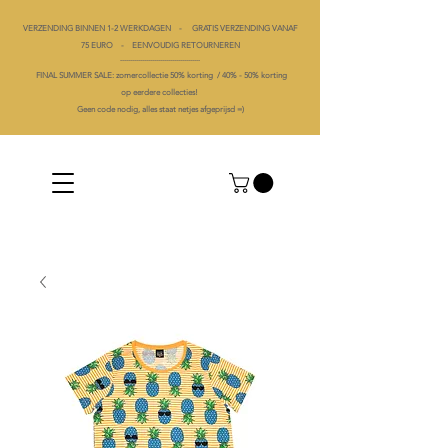
VERZENDING BINNEN 1-2 WERKDAGEN - GRATIS VERZENDING VANAF
75 EURO - EENVOUDIG RETOURNEREN
----------------------------------------
FINAL SUMMER SALE: zomercollectie 50% korting /
40% -
50% korting
op
eerdere collecties!
Geen code nodig, alles staat netjes afgeprijsd =)