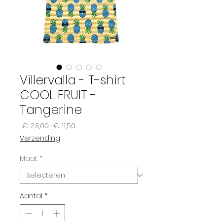
Villervalla - T-shirt
COOL FRUIT -
Tangerine
Normale
Verkoopprijs
 € 23,00 
€ 11,50
prijs
Verzending
Maat
*
Aantal
*