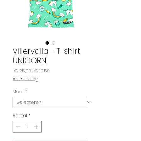
Villervalla - T-shirt
UNICORN
Normale
Verkoopprijs
 € 25,00 
€ 12,50
prijs
Verzending
Maat
*
Aantal
*