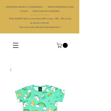
VERZENDING BINNEN 1-2 WERKDAGEN - GRATIS VERZENDING VANAF
75 EURO - EENVOUDIG RETOURNEREN
----------------------------------------
FINAL SUMMER SALE: zomercollectie 50% korting /
40% -
50% korting
op
eerdere collecties!
Geen code nodig, alles staat netjes afgeprijsd =)