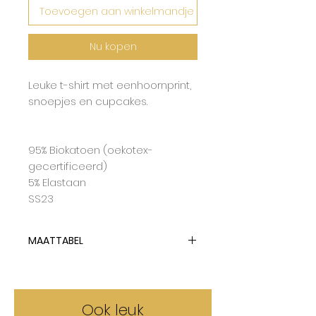
Toevoegen aan winkelmandje
Nu kopen
Leuke t-shirt met eenhoornprint,
snoepjes en cupcakes.
95% Biokatoen (oekotex-
gecertificeerd)
5% Elastaan
SS23
MAATTABEL
Villervalla tailleert op maat tot
een klein beetje ruimer.
Ook leuk